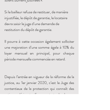
soient dûment justifiées
 ».
Si le bailleur refuse de restituer, de manière 
injustifiée, le dépôt de garantie, le locataire 
devra saisir le juge d’une demande de 
restitution du dépôt de garantie. 
Il pourra à cette occasion également solliciter 
une majoration d’une somme égale à 10% du 
loyer mensuel en principal, pour chaque 
période mensuelle commencée en retard. 
Depuis l’entrée en vigueur de la réforme de la 
justice, au 1er janvier 2020, c’est le Juge des 
contentieux de la protection qui connaît des 
actions dérivant d’un contrat de louage 
d’immeuble à usage d’habitation (article 
L.213-4-4 du Code de l’organisation 