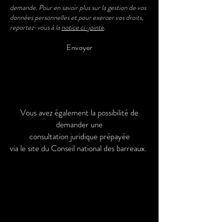
demande.
Pour en savoir plus sur la gestion de vos
données personnelles et pour exercer vos droits,
reportez-vous à la
notice ci-jointe
.
Envoyer
Vous avez également la possibilité de
demander une
consultation juridique prépayée
via le site du Conseil national des barreaux.