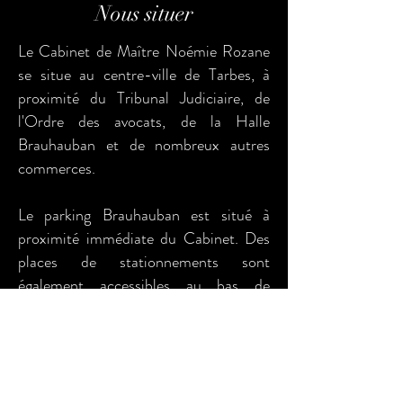
Nous situer
Le Cabinet de Maître Noémie Rozane
se situe au centre-ville de Tarbes, à
proximité du Tribunal Judiciaire, de
l'Ordre des avocats, de la Halle
Brauhauban et de nombreux autres
commerces.
Le parking Brauhauban est situé à
proximité immédiate du Cabinet. Des
places de stationnements sont
également accessibles au bas de
l'immeuble.