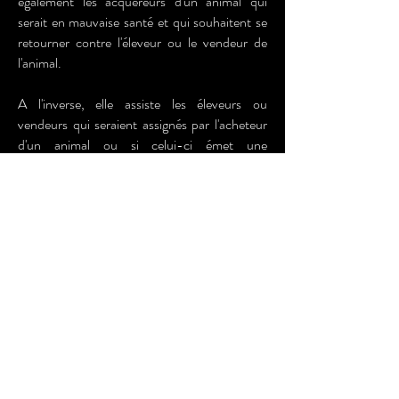
également les acquéreurs d'un animal qui
serait en mauvaise santé et qui souhaitent se
retourner contre l'éleveur ou le vendeur de
l'animal.
A l'inverse, elle assiste les éleveurs ou
vendeurs qui seraient assignés par l'acheteur
d'un animal ou si celui-ci émet une
réclamation à leur égard du fait d'un défaut de
conformité de l'animal vendu.
Noémie ROZANE
Avocat au Barreau de Tarbes
28 place du Marché Brauhauban
•
Résidence
de France
•
65000 TARBES
07.83.13.36.67
contact@rozane-avocat.fr