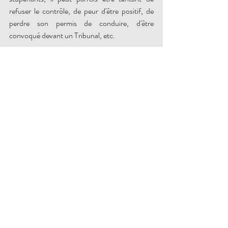
refuser le contrôle, de peur d'être positif, de 
perdre son permis de conduire, d'être 
convoqué devant un Tribunal, etc.
Reflexe naturel, mais mauvais réflexe ! En cas 
de refus de se soumettre à ces vérifications, les 
conséquences judiciaires sont les mêmes que si 
le dépistage réalisé s'était avéré positif. 
Il est donc important de laisser faire le 
dépistage. 
Il est également indispensable de lire, avant de 
les signer, l'ensemble des documents qui vous 
seront soumis par les forces de l'ordre. 
Il est par ailleurs judicieux d'indiquer, sur le 
formulaire d'information (si celui-ci vous est 